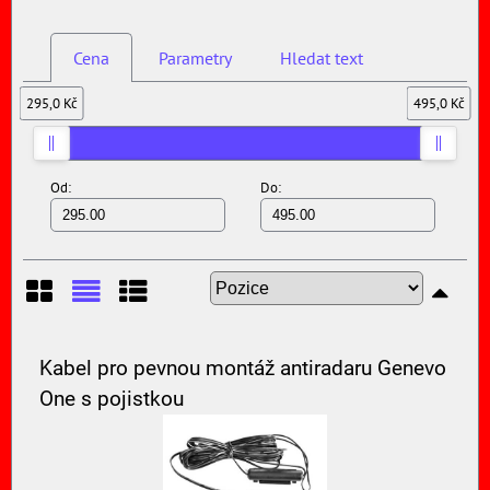
Cena
Parametry
Hledat text
295,0 Kč
495,0 Kč
Od:
Do:
Mřížka
Seznam
Tabulka
Kabel pro pevnou montáž antiradaru Genevo
One s pojistkou