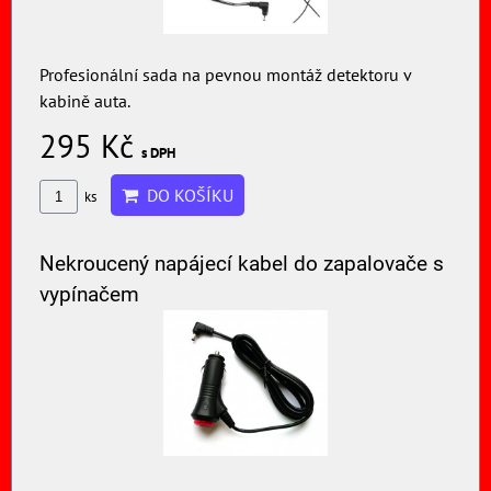
Profesionální sada na pevnou montáž detektoru v
kabině auta.
295 Kč
s DPH
DO KOŠÍKU
ks
Nekroucený napájecí kabel do zapalovače s
vypínačem