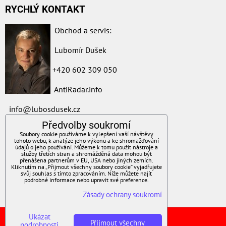
RYCHLÝ KONTAKT
Obchod a servis:
Lubomír Dušek
+420 602 309 050
AntiRadar.info
i
nfo@lubosdusek.cz
Předvolby soukromí
ZAVOLÁME VÁM ZPĚT
Soubory cookie používáme k vylepšení vaší návštěvy
tohoto webu, k analýze jeho výkonu a ke shromažďování
údajů o jeho používání. Můžeme k tomu použít nástroje a
*
Váš telefon:
služby třetích stran a shromážděná data mohou být
přenášena partnerům v EU, USA nebo jiných zemích.
Kliknutím na „Přijmout všechny soubory cookie“ vyjadřujete
svůj souhlas s tímto zpracováním. Níže můžete najít
podrobné informace nebo upravit své preference.
Zásady ochrany soukromí
Odeslat
Ukázat
Předvolby soukromí
Zásady ochrany soukromí
Přijmout všechny
podrobnosti