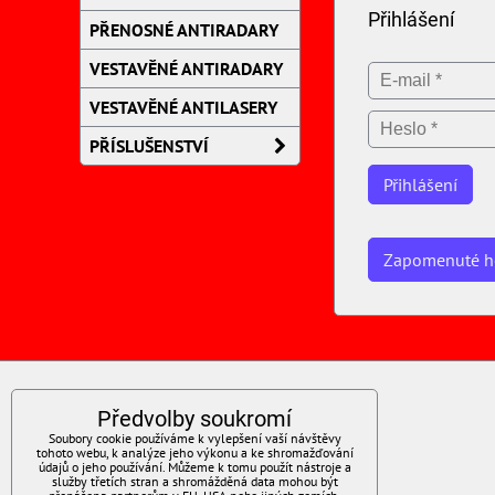
Přihlášení
PŘENOSNÉ ANTIRADARY
VESTAVĚNÉ ANTIRADARY
VESTAVĚNÉ ANTILASERY
PŘÍSLUŠENSTVÍ
Přihlášení
Zapomenuté h
RYCHLÝ KONTAKT
Předvolby soukromí
Soubory cookie používáme k vylepšení vaší návštěvy
Obchod a servis:
tohoto webu, k analýze jeho výkonu a ke shromažďování
údajů o jeho používání. Můžeme k tomu použít nástroje a
služby třetích stran a shromážděná data mohou být
Lubomír Dušek