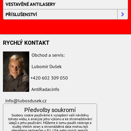
VESTAVĚNÉ ANTILASERY
PŘÍSLUŠENSTVÍ
RYCHLÝ KONTAKT
Obchod a servis:
Lubomír Dušek
+420 602 309 050
AntiRadar.info
i
nfo@lubosdusek.cz
Předvolby soukromí
ZAVOLÁME VÁM ZPĚT
Soubory cookie používáme k vylepšení vaší návštěvy
tohoto webu, k analýze jeho výkonu a ke shromažďování
údajů o jeho používání. Můžeme k tomu použít nástroje a
*
Váš telefon:
služby třetích stran a shromážděná data mohou být
přenášena partnerům v EU, USA nebo jiných zemích.