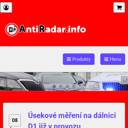
Produkty
Menu
Úsekové měření na dálnici
08
D1 již v provozu