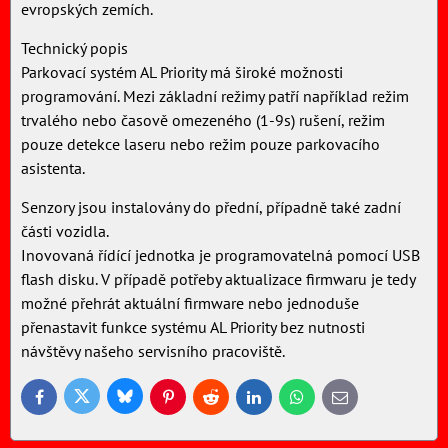
evropských zemích.
Technický popis
Parkovací systém AL Priority má široké možnosti
programování. Mezi základní režimy patří například režim
trvalého nebo časově omezeného (1-9s) rušení, režim
pouze detekce laseru nebo režim pouze parkovacího
asistenta.
Senzory jsou instalovány do přední, případně také zadní
části vozidla.
Inovovaná řídící jednotka je programovatelná pomocí USB
flash disku. V případě potřeby aktualizace firmwaru je tedy
možné přehrát aktuální firmware nebo jednoduše
přenastavit funkce systému AL Priority bez nutnosti
návštěvy našeho servisního pracoviště.
Bluesky
Twitter
Facebook
Pinterest
Reddit
LinkedIn
WhatsApp
E-
mail