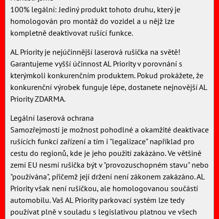
100% legální: Jediný produkt tohoto druhu, který je
homologován pro montáž do vozidel a u nějž lze
kompletně deaktivovat rušící funkce.
AL Priority je nejúčinnější laserová rušička na světě!
Garantujeme vyšší účinnost AL Priority v porovnání s
kterýmkoli konkurenčním produktem. Pokud prokážete, že
konkurenční výrobek funguje lépe, dostanete nejnovější AL
Priority ZDARMA.
Legální laserová ochrana
Samozřejmostí je možnost pohodlné a okamžité deaktivace
rušících funkcí zařízení a tím i "legalizace" například pro
cestu do regionů, kde je jeho použití zakázáno. Ve většině
zemí EU nesmí rušička být v "provozuschopném stavu" nebo
"používána", přičemž její držení není zákonem zakázáno. AL
Priority však není rušičkou, ale homologovanou součástí
automobilu. Vaš AL Priority parkovací systém lze tedy
používat plně v souladu s legislativou platnou ve všech