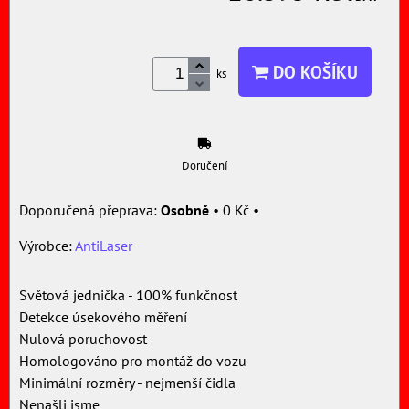
DO KOŠÍKU
ks
Doručení
Osobně
•
0 Kč
•
Výrobce:
AntiLaser
Světová jednička - 100% funkčnost
Detekce úsekového měření
Nulová poruchovost
Homologováno pro montáž do vozu
Minimální rozměry - nejmenší čidla
Nenašli jsme